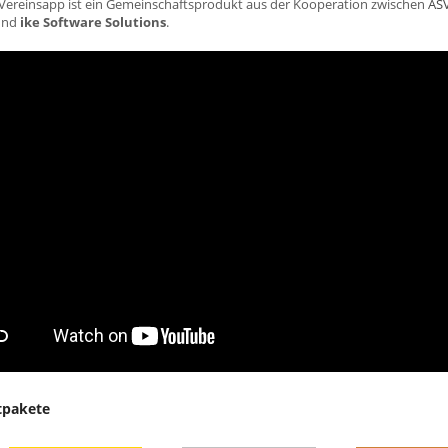
Vereinsapp ist ein Gemeinschaftsprodukt aus der Kooperation zwischen
AS
nd
ike Software Solutions
.
tpakete