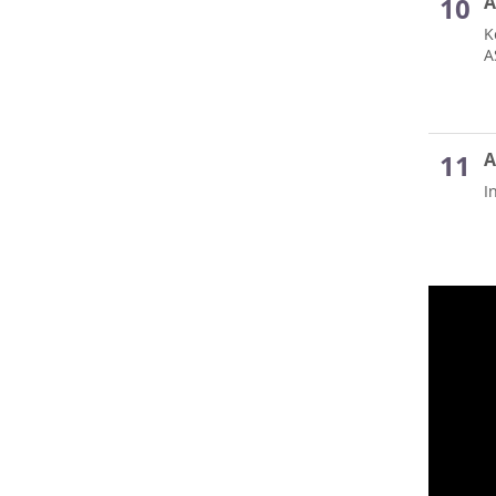
A
K
A
A
I