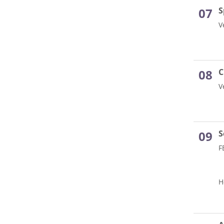
S
V
C
V
S
F
H