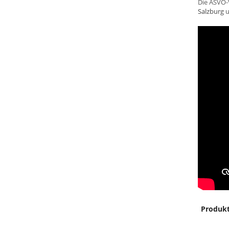
Die ASVÖ-
Salzburg
u
Produk