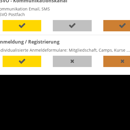
SVÖ - Kommunikationskanal
ommunikation Email, SMS
SVÖ Postfach
nmeldung / Registrierung
ndividualisierte Anmeldeformulare: Mitgliedschaft, Camps, Kurse ...