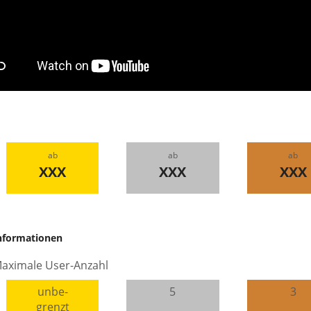
ab
ab
ab
XXX
XXX
XXX
nformationen
aximale User-Anzahl
unbe-
5
3
grenzt