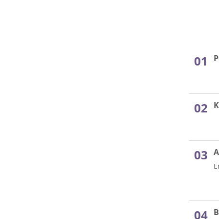
P
K
A
E
B