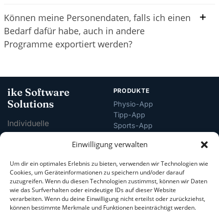
Können meine Personendaten, falls ich einen
Bedarf dafür habe, auch in andere
Programme exportiert werden?
ike Software
PRODUKTE
Solutions
Physio-App
Tipp-App
Individuelle
Sports-App
Softwarelösungen für
Business-App
Einwilligung verwalten
Vereine, Praxen,
Gastro-App
BB Soft
Institutionen und
Um dir ein optimales Erlebnis zu bieten, verwenden wir Technologien wie
Unternehmen.
Cookies, um Geräteinformationen zu speichern und/oder darauf
zuzugreifen. Wenn du diesen Technologien zustimmst, können wir Daten
wie das Surfverhalten oder eindeutige IDs auf dieser Website
Tiergartenstraße 9
verarbeiten. Wenn du deine Einwilligung nicht erteilst oder zurückziehst,
5081 Anif, Österreich
können bestimmte Merkmale und Funktionen beeinträchtigt werden.
office@ike-software.com