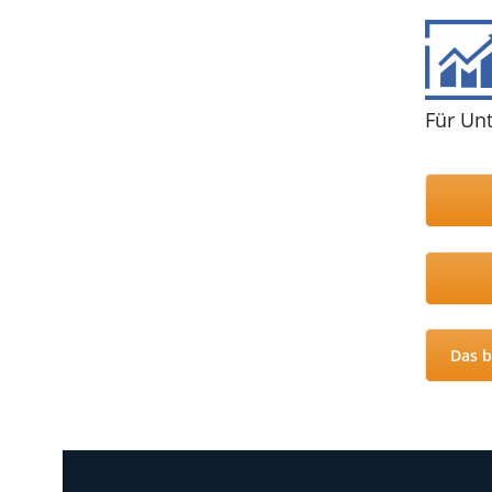
Für Un
Das b