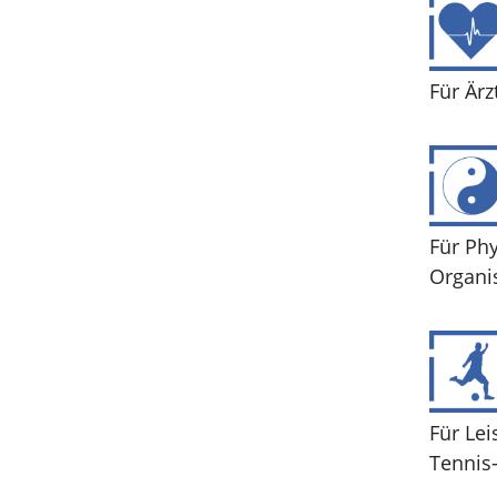
Für Ärz
Für Ph
Organi
Für Lei
Tennis-